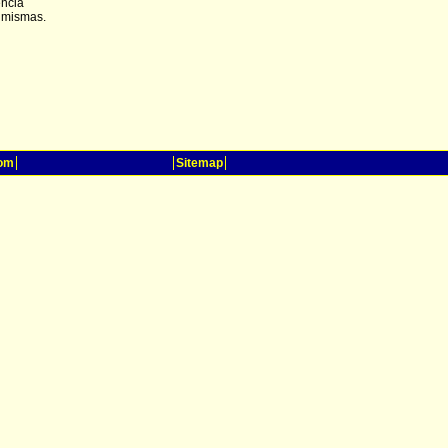
encia
s mismas.
oom
Sitemap