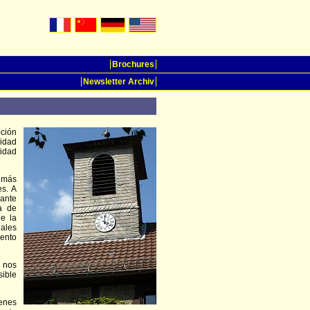
Brochures
Newsletter Archiv
pción
vidad
lidad
n más
es. A
 ante
a de
de la
iales
mento
y nos
sible
enes