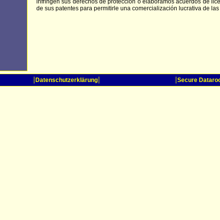
infringen sus derechos de protección o elaboramos acuerdos de lic
de sus patentes para permitirle una comercialización lucrativa de la
Datenschutzerklärung
Secure Datar