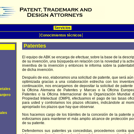
Servicios
Conocimientos técnicos
Patentes
El equipo de ABK se encarga de efectuar, sobre la base de la descri
de su invención, una búsqueda en relación con la novedad y la acti
inventiva de la invención y entonces le informa sobre la patentabi
de dicha invención.
Después de eso, elaboramos una solicitud de patente, que será aú
optimizada gracias a una colaboración estrecha con los inventor
continuación, nos encargamos de depositar la solicitud de patente
etales
la Oficina Alemana de Patentes y Marcas o la Oficina Europe
Patentes o la Oficina Internacional de la Organización Mundial 
ranjero
Propiedad Intelectual (OMPI), efectuamos el pago de las tasas ofic
para usted y controlamos los plazos oficiales, indicándole al mo
apropriado los plazos que hay que observar.
rales
Nos hacemos cargo de los trámites de la concesión de la patente 
esforzamos para mantener el más amplio alcance de protección po
de su patente.
Defendemos sus patentes ya concedidas, procedemos contra qui