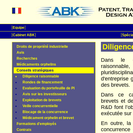
Equipe
Cabinet ABK
Spécia
Diligenc
Droits de propriété industrielle
Avis
Recherches
Dans le c
Médicaments orphelins
raisonna
Conseils stratégiques
pluridiscipli
Diligence raisonnable
d'entreprise 
Rondes de financement
des brevets.
Evaluation du portefeuille de PI
Dans ce cad
Avis sur les investisseurs
Exploitation de brevets
brevets et d
Veille concurrentielle
R&D font l’o
Blocage de la concurrence
exécutée sur 
Médicament orphelin et brevet
En outre, la 
Formations d'employés
concurrence
Contrats